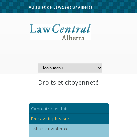
Au sujet de Law
Central
Alberta
Contactez-nous
A Website of the
Centre for Public Legal
Education of Alberta
Droits et citoyenneté
Connaître les lois
En savoir plus sur...
Abus et violence