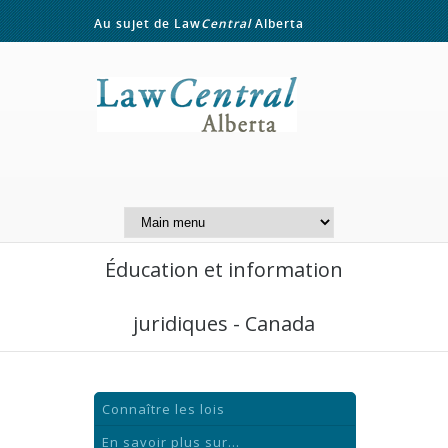
Au sujet de Law
Central
Alberta
Contactez-nous
A Website of the
Centre for Public Legal
Education of Alberta
Éducation et information
juridiques - Canada
Connaître les lois
En savoir plus sur...