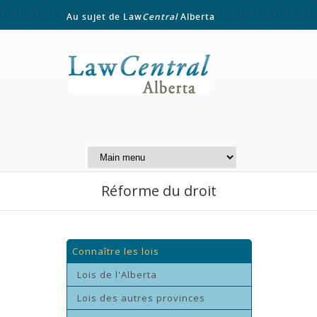
Au sujet de Law
Central
Alberta
Contactez-nous
A Website of the
Centre for Public Legal
Education of Alberta
Réforme du droit
Connaître les lois
Lois de l'Alberta
Lois des autres provinces