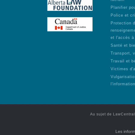
Planifier pou
Police et cr
Protection 
renseigneme
et l'accès à
Santé et bie
Transport, 
Travail et b
Victimes d'
Vulgarisati
l'informatio
Au sujet de LawCentral
Les inform