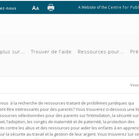
A Website of the
Centre for Publ
ez-nous
plus sur...
Trouver de l'aide
Ressources pour...
Pré
Vo
Vous 
vous à la recherche de ressources traitant de problèmes juridiques qui
nt être intéressants pour des parents? Vous trouverez ci-dessous une li
ssources sélectionnées pour des parents sur l’intimidation, la sécurité sur
net, l’adoption, les congés de maternité et de paternité, la protection des
ts contre les abus et des ressources pour aider les enfants à en appren
sur la sécurite au travail et la gestion de leur argent. Vous trouverez sur c