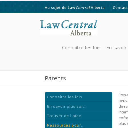
Au sujet de Law
Central
Alberta
Contact
Connaître les lois
En savoir 
Parents
Êtes-
Connaître les lois
peuve
En savoir plus sur...
de re
Inter
Trouver de l'aide
enfan
plus 
Ressources pour...