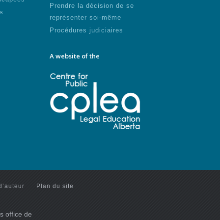
Prendre la décision de se
s
représenter soi-même
Procédures judiciaires
A website of the
d’auteur
Plan du site
s office de