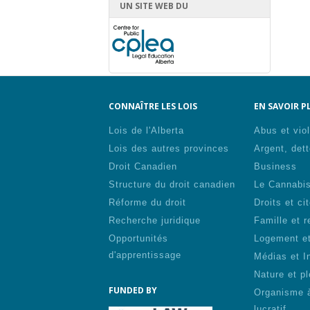
UN SITE WEB DU
CONNAÎTRE LES LOIS
EN SAVOIR PL
Lois de l'Alberta
Abus et vio
Lois des autres provinces
Argent, dett
Droit Canadien
Business
Structure du droit canadien
Le Cannabi
Réforme du droit
Droits et ci
Recherche juridique
Famille et r
Opportunités
Logement et
d'apprentissage
Médias et I
Nature et pl
FUNDED BY
Organisme 
lucratif