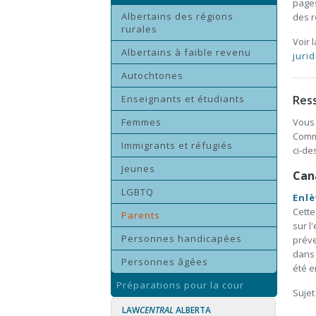
page
Albertains des régions
des r
rurales
Voir 
Albertains à faible revenu
juri
Autochtones
Enseignants et étudiants
Res
Femmes
Vous 
Comm
Immigrants et réfugiés
ci-de
Jeunes
Can
LGBTQ
Enlè
Cette
Parents
sur l
Personnes handicapées
préve
dans 
Personnes âgées
été e
Préparations pour la cour
Sujet
LAW
CENTRAL
ALBERTA