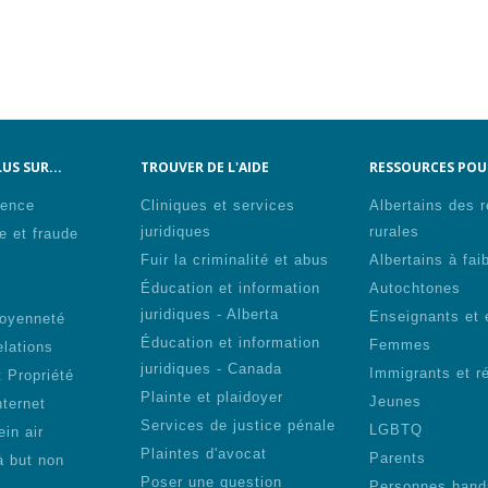
US SUR...
TROUVER DE L'AIDE
RESSOURCES POUR
lence
Cliniques et services
Albertains des 
juridiques
rurales
e et fraude
Fuir la criminalité et abus
Albertains à fai
Éducation et information
Autochtones
s
juridiques - Alberta
Enseignants et 
toyenneté
Éducation et information
Femmes
elations
juridiques - Canada
Immigrants et r
 Propriété
Plainte et plaidoyer
Jeunes
nternet
Services de justice pénale
LGBTQ
ein air
Plaintes d'avocat
Parents
à but non
Poser une question
Personnes hand