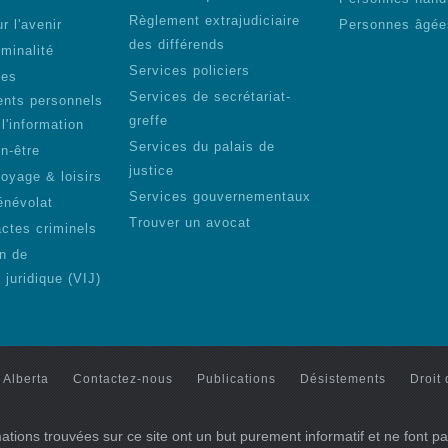
Règlement extrajudiciaire
r l'avenir
Personnes âgée
des différends
iminalité
Services policiers
des
Services de secrétariat-
nts personnels
greffe
 l'information
Services du palais de
n-être
justice
voyage & loisirs
Services gouvernementaux
énévolat
Trouver un avocat
actes criminels
on de
n juridique (VIJ)
 Alberta
Contactez-nous
Publications
Désistements
Droit 
ations trouvées sur ce site ont un but purement informatif et ne font pa