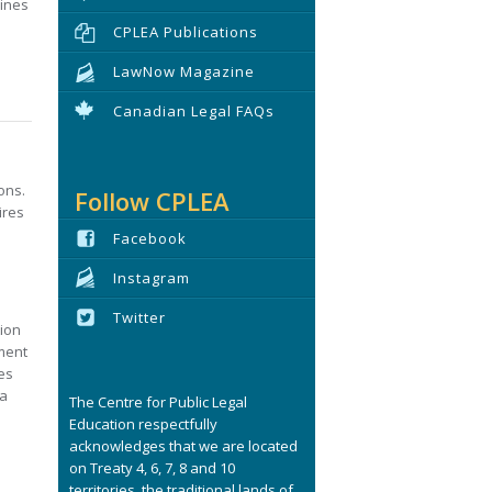
ines
CPLEA Publications
LawNow Magazine
Canadian Legal FAQs
ons.
Follow CPLEA
ires
Facebook
Instagram
Twitter
ion
mment
es
 a
The Centre for Public Legal
Education respectfully
acknowledges that we are located
e
on Treaty 4, 6, 7, 8 and 10
territories, the traditional lands of