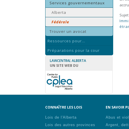
Services gouvernementaux
accru
Alberta
Sujet
Immi
Fédérale
étra
Trouver un avocat
Ressources pour...
Préparations pour la cour
LAW
CENTRAL
ALBERTA
UN SITE WEB DU
CONNAÎTRE LES LOIS
EN SAVOIR PL
Lois de l'Alberta
Abus et vio
Lois des autres provinces
Argent, dett