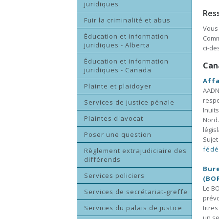
juridiques
Res
Fuir la criminalité et abus
Vous 
Éducation et information
Comm
juridiques - Alberta
ci-de
Éducation et information
Can
juridiques - Canada
Aff
Plainte et plaidoyer
AADNC
respe
Services de justice pénale
Inuit
Plaintes d'avocat
Nord.
légis
Poser une question
Sujet
fédé
Règlement extrajudiciaire des
différends
Bure
Services policiers
(BO
Le BO
Services de secrétariat-greffe
prévo
Services du palais de justice
titre
un se