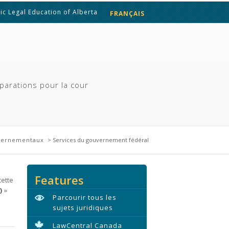
ic Legal Education of Alberta
FRANÇAIS
ENGLISH
parations pour la cour
vernementaux
> Services du gouvernement fédéral
Features
cette
)
»
Parcourir tous les
sujets juridiques
LawCentral Canada