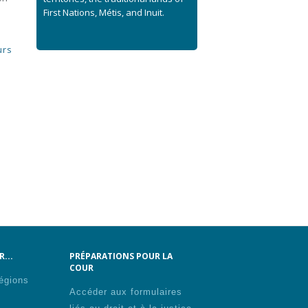
First Nations, Métis, and Inuit.
urs
...
PRÉPARATIONS POUR LA
COUR
régions
Accéder aux formulaires