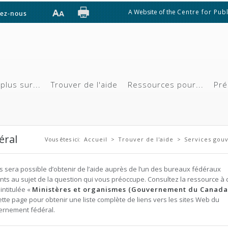
A Website of the
Centre for Publ
ez-nous
plus sur...
Trouver de l'aide
Ressources pour...
Pré
Vous êtes ici
éral
Vous êtes ici:
Accueil
>
Trouver de l'aide
>
Services gou
us sera possible d’obtenir de l’aide auprès de l’un des bureaux fédéraux
nts au sujet de la question qui vous préoccupe. Consultez la ressource à 
intitulée «
Ministères et organismes (Gouvernement du Canada
ette page pour obtenir une liste complète de liens vers les sites Web du
ernement fédéral.