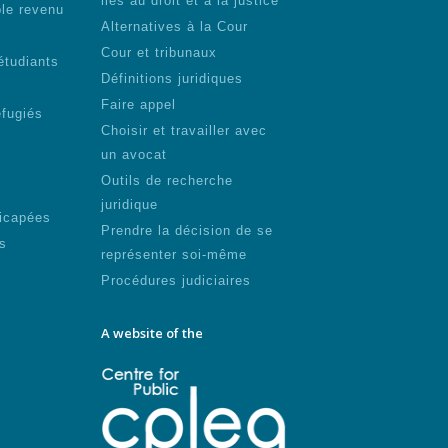
liés au droit et à la justice
ble revenu
Alternatives à la Cour
Cour et tribunaux
étudiants
Définitions juridiques
Faire appel
éfugiés
Choisir et travailler avec
un avocat
Outils de recherche
juridique
icapées
Prendre la décision de se
s
représenter soi-même
Procédures judiciaires
A website of the