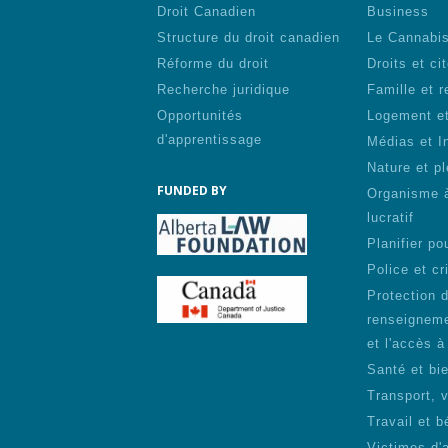
Droit Canadien
Business
Structure du droit canadien
Le Cannabi
Réforme du droit
Droits et ci
Recherche juridique
Famille et r
Opportunités
Logement et
d'apprentissage
Médias et I
Nature et pl
FUNDED BY
Organisme 
lucratif
Planifier pou
Police et cr
Protection 
renseigneme
et l'accès à
Santé et bie
Transport, 
Travail et b
Victimes d'