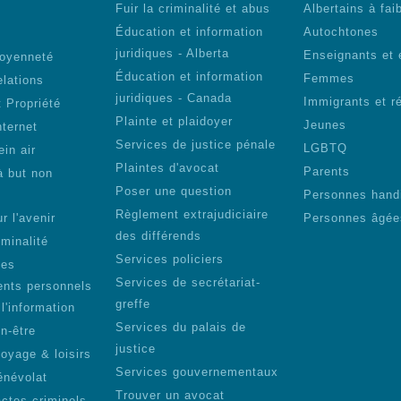
Fuir la criminalité et abus
Albertains à fai
Éducation et information
Autochtones
s
juridiques - Alberta
Enseignants et 
toyenneté
Éducation et information
Femmes
elations
juridiques - Canada
Immigrants et r
 Propriété
Plainte et plaidoyer
Jeunes
nternet
Services de justice pénale
LGBTQ
ein air
Plaintes d'avocat
Parents
à but non
Poser une question
Personnes hand
Règlement extrajudiciaire
r l'avenir
Personnes âgée
des différends
iminalité
Services policiers
des
Services de secrétariat-
nts personnels
greffe
 l'information
Services du palais de
n-être
justice
voyage & loisirs
Services gouvernementaux
énévolat
Trouver un avocat
actes criminels