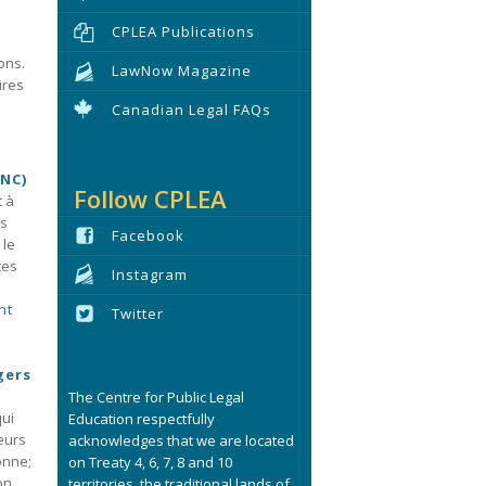
CPLEA Publications
ons.
LawNow Magazine
ires
Canadian Legal FAQs
NC)
Follow CPLEA
t à
es
Facebook
 le
tes
Instagram
nt
Twitter
gers
The Centre for Public Legal
qui
Education respectfully
eurs
acknowledges that we are located
onne;
on Treaty 4, 6, 7, 8 and 10
on
territories, the traditional lands of