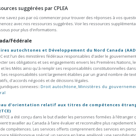
sources suggérées par CPLEA
ne savez pas par où commencer pour trouver des réponses à vos questi
encez avec nos ressources suggérées. Voir les ressources supplémenta
ssous pour plus d'informations.
ada/Fédérale
aires autochtones et Développement du Nord Canada (AAD
 est l'un des ministères fédéraux responsables d'aider le gouvernemen
cter ses obligations et ses engagements envers les Premières Nations, l
s et les Métis ainsi qu'à remplir ses responsabilités constitutionnelles dans
 Ses responsabilités sont largement établies par un grand nombre de tex
latifs, d'accords négociés et de décisions légales.
 juridiques connexes::
Droit autochtone
,
Ministères du gouverneme
ral
au d’orientation relatif aux titres de compétences étran
RTCE)
RTCE a été conçu dans le but d’aider les personnes formées à l’étranger 
ient travailler au Canada à faire évaluer et reconnaître plus rapidement l
s de compétences. Les services offerts comprennent des services en pers
rvice téléphonique spécial; un service en ligne amélioré; une sensibilisati