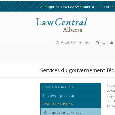
Au sujet de Law
Central
Alberta
Contact
Connaître les lois
En savoir 
Services du gouvernement féd
Il vo
Connaître les lois
suiva
En savoir plus sur...
page 
sur c
Trouver de l'aide
gouv
Cliniques et services