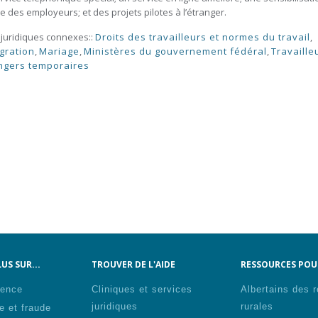
e des employeurs; et des projets pilotes à l’étranger.
 juridiques connexes::
Droits des travailleurs et normes du travail
,
gration
,
Mariage
,
Ministères du gouvernement fédéral
,
Travaille
ngers temporaires
US SUR...
TROUVER DE L'AIDE
RESSOURCES POUR
lence
Cliniques et services
Albertains des 
juridiques
rurales
e et fraude