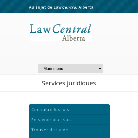
Au sujet de Law
Central
Alberta
Contactez-nous
A Website of the
Centre for Public Legal
Education of Alberta
Services juridiques
Connaître les lois
En savoir plus sur...
Trouver de l'aide