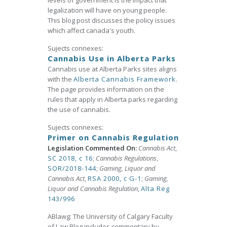
levels of government is the impact that
legalization will have on young people.
This blog post discusses the policy issues
which affect canada's youth.
Sujects connexes:
Cannabis Use in Alberta Parks
Cannabis use at Alberta Parks sites aligns
with the
Alberta Cannabis Framework
.
The page provides information on the
rules that apply in Alberta parks regarding
the use of cannabis.
Sujects connexes:
Primer on Cannabis Regulation
Legislation Commented On:
Cannabis Act
,
SC 2018, c 16
;
Cannabis Regulations
,
SOR/2018-144
;
Gaming, Liquor and
Cannabis Act
,
RSA 2000, c G-1
;
Gaming,
Liquor and Cannabis Regulation
,
Alta Reg
143/996
ABlawg: The University of Calgary Faculty
of Law Blog includes commentary by