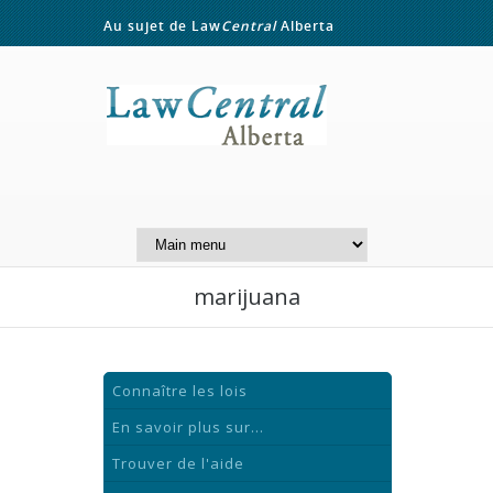
Au sujet de Law
Central
Alberta
Contactez-nous
A Website of the
Centre for Public Legal
Education of Alberta
marijuana
Connaître les lois
En savoir plus sur...
Trouver de l'aide