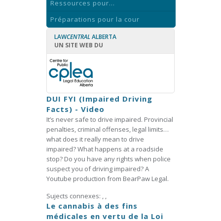
Ressources pour...
Préparations pour la cour
LAW
CENTRAL
ALBERTA
UN SITE WEB DU
DUI FYI (Impaired Driving
Facts) - Video
It’s never safe to drive impaired. Provincial
penalties, criminal offenses, legal limits…
what does it really mean to drive
impaired? What happens at a roadside
stop? Do you have any rights when police
suspect you of driving impaired? A
Youtube production from BearPaw Legal.
Sujects connexes:
,
,
Le cannabis à des fins
médicales en vertu de la Loi