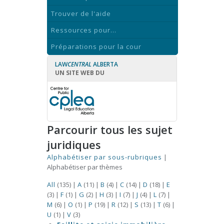
Trouver de l'aide
Ressources pour...
Préparations pour la cour
LAW
CENTRAL
ALBERTA
UN SITE WEB DU
Parcourir tous les sujet
juridiques
Alphabétiser par sous-rubriques
|
Alphabétiser par thèmes
All
(135)
|
A
(11)
|
B
(4)
|
C
(14)
|
D
(18)
|
E
(3)
|
F
(1)
|
G
(2)
|
H
(3)
|
I
(7)
|
J
(4)
|
L
(7)
|
M
(6)
|
O
(1)
|
P
(19)
|
R
(12)
|
S
(13)
|
T
(6)
|
U
(1)
|
V
(3)