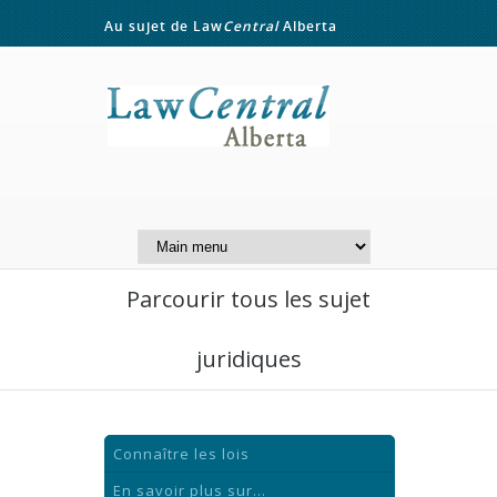
Au sujet de Law
Central
Alberta
Contactez-nous
A Website of the
Centre for Public Legal
Education of Alberta
Parcourir tous les sujet
juridiques
Connaître les lois
En savoir plus sur...