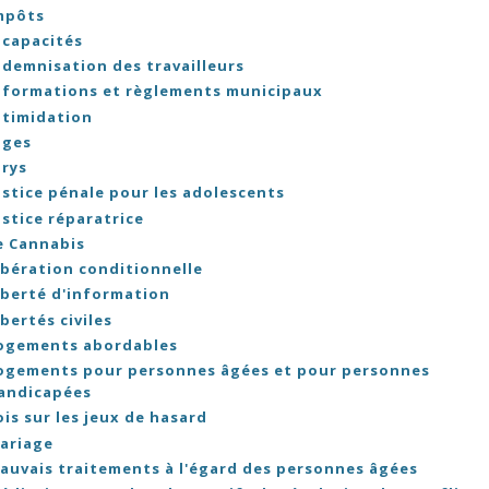
mpôts
ncapacités
ndemnisation des travailleurs
nformations et règlements municipaux
ntimidation
uges
urys
ustice pénale pour les adolescents
ustice réparatrice
e Cannabis
ibération conditionnelle
iberté d'information
ibertés civiles
ogements abordables
ogements pour personnes âgées et pour personnes
andicapées
ois sur les jeux de hasard
ariage
auvais traitements à l'égard des personnes âgées