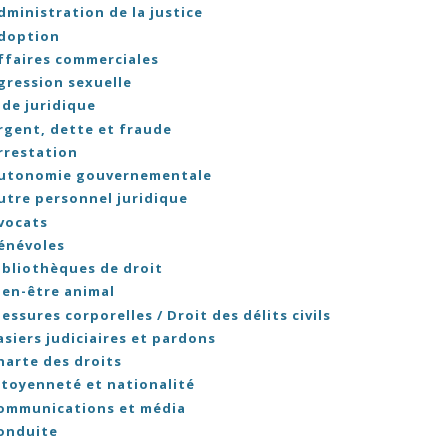
dministration de la justice
doption
ffaires commerciales
gression sexuelle
ide juridique
rgent, dette et fraude
rrestation
utonomie gouvernementale
utre personnel juridique
vocats
énévoles
ibliothèques de droit
ien-être animal
lessures corporelles / Droit des délits civils
asiers judiciaires et pardons
harte des droits
itoyenneté et nationalité
ommunications et média
onduite