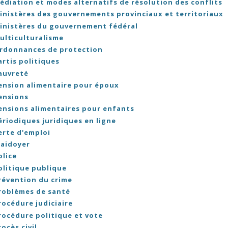
édiation et modes alternatifs de résolution des conflits
inistères des gouvernements provinciaux et territoriaux
inistères du gouvernement fédéral
ulticulturalisme
rdonnances de protection
artis politiques
auvreté
ension alimentaire pour époux
ensions
ensions alimentaires pour enfants
ériodiques juridiques en ligne
erte d'emploi
laidoyer
olice
olitique publique
révention du crime
roblèmes de santé
rocédure judiciaire
rocédure politique et vote
rocès civil