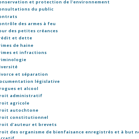
onservation et protection de l'environnement
onsultations du public
ontrats
ontrôle des armes à feu
our des petites créances
rédit et dette
rimes de haine
rimes et infractions
riminologie
iversité
ivorce et séparation
ocumentation législative
rogues et alcool
roit administratif
roit agricole
roit autochtone
roit constitutionnel
roit d'auteur et brevets
roit des organisme de bienfaisance enregistrés et à but 
ucratif