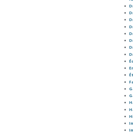
D
D
D
D
D
D
D
D
É
E
É
F
G
G
H
H
H
I
I