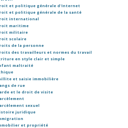
roit et politique générale d'Internet
roit et politique générale de la santé
roit international
roit maritime
roit militaire
roit scolaire
roits de la personne
roits des travailleurs et normes du travail
criture en style clair et simple
nfant maltraité
thique
aillite et saisie immobilière
angs de rue
arde et le droit de visite
arcèlement
arcèlement sexuel
istoire juridique
mmigration
mmobilier et propriété