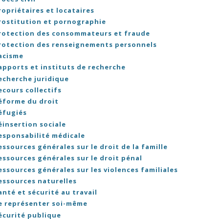
ropriétaires et locataires
rostitution et pornographie
rotection des consommateurs et fraude
rotection des renseignements personnels
acisme
apports et instituts de recherche
echerche juridique
ecours collectifs
éforme du droit
éfugiés
éinsertion sociale
esponsabilité médicale
essources générales sur le droit de la famille
essources générales sur le droit pénal
essources générales sur les violences familiales
essources naturelles
anté et sécurité au travail
e représenter soi-même
écurité publique