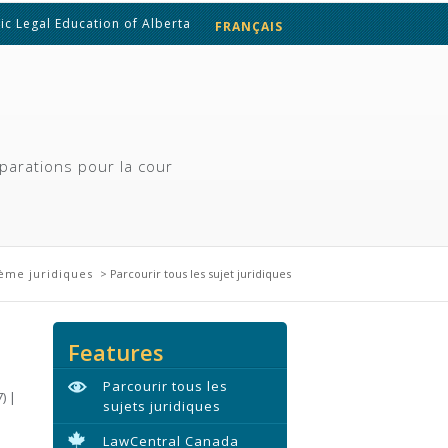
ic Legal Education of Alberta
FRANÇAIS
ENGLISH
parations pour la cour
hème juridiques
> Parcourir tous les sujet juridiques
Features
Parcourir tous les
7)
|
sujets juridiques
LawCentral Canada