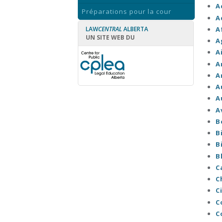
A
Préparations pour la cour
A
A
LAW
CENTRAL
ALBERTA
UN SITE WEB DU
A
A
A
A
A
A
A
B
B
B
B
C
C
C
C
C