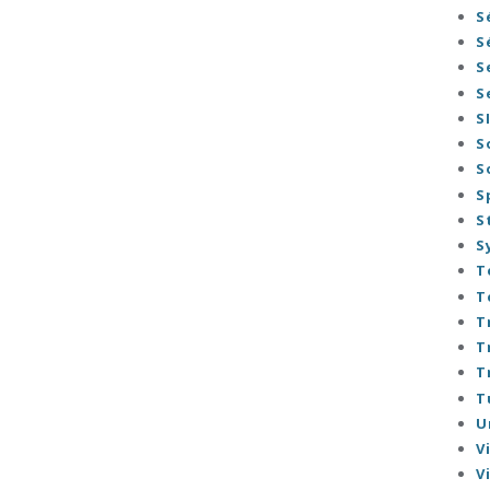
S
S
S
S
S
S
S
S
S
S
T
T
T
T
T
T
U
V
V