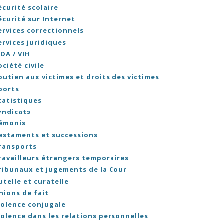
écurité scolaire
écurité sur Internet
ervices correctionnels
ervices juridiques
IDA / VIH
ociété civile
outien aux victimes et droits des victimes
ports
tatistiques
yndicats
émonis
estaments et successions
ransports
ravailleurs étrangers temporaires
ribunaux et jugements de la Cour
utelle et curatelle
nions de fait
iolence conjugale
iolence dans les relations personnelles