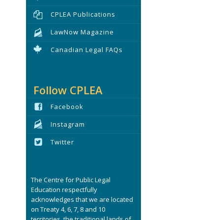
CPLEA Publications
LawNow Magazine
Canadian Legal FAQs
Follow CPLEA
Facebook
Instagram
Twitter
The Centre for Public Legal
Education respectfully
acknowledges that we are located
on Treaty 4, 6, 7, 8 and 10
territories, the traditional lands of