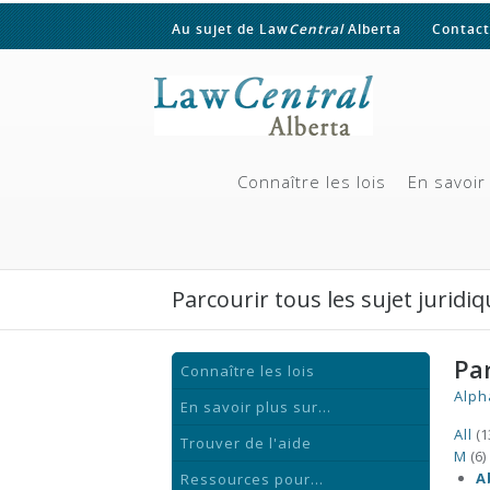
Au sujet de Law
Central
Alberta
Contact
Connaître les lois
En savoir 
Parcourir tous les sujet juridi
Par
Connaître les lois
Alph
En savoir plus sur...
All
(1
Trouver de l'aide
M
(6)
A
Ressources pour...