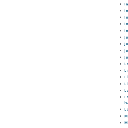
I
I
I
I
I
J
J
J
J
L
L
L
L
L
L
h
L
M
M