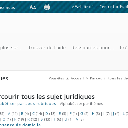
A Website of the
Centre for Publ
ez-nous
plus sur...
Trouver de l'aide
Ressources pour...
Pré
Vous êtes ici
ques
Vous êtes ici:
Accueil
>
Parcourir tous les t
courir tous les sujet juridiques
abétiser par sous-rubriques
|
Alphabétiser par thèmes
35)
|
A
(11)
|
B
(4)
|
C
(14)
|
D
(18)
|
E
(3)
|
F
(1)
|
G
(2)
|
H
(3)
|
I
(7)
|
J
(4)
|
L
(
|
O
(1)
|
P
(19)
|
R
(12)
|
S
(13)
|
T
(6)
|
U
(1)
|
V
(3)
bsence de domicile