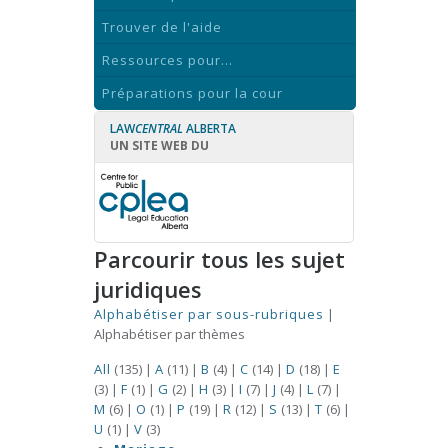
Trouver de l'aide
Ressources pour...
Préparations pour la cour
LAW
CENTRAL
ALBERTA
UN SITE WEB DU
Parcourir tous les sujet
juridiques
Alphabétiser par sous-rubriques
|
Alphabétiser par thèmes
All
(135)
|
A
(11)
|
B
(4)
|
C
(14)
|
D
(18)
|
E
(3)
|
F
(1)
|
G
(2)
|
H
(3)
|
I
(7)
|
J
(4)
|
L
(7)
|
M
(6)
|
O
(1)
|
P
(19)
|
R
(12)
|
S
(13)
|
T
(6)
|
U
(1)
|
V
(3)