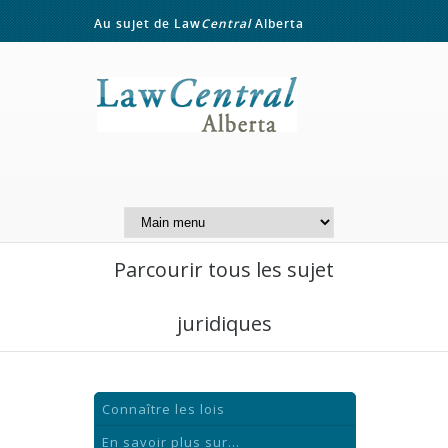
Au sujet de Law
Central
Alberta
Contactez-nous
A Website of the
Centre for Public Legal
Education of Alberta
Parcourir tous les sujet
juridiques
Connaître les lois
En savoir plus sur...