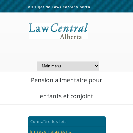
Au sujet de Law
Central
Alberta
Contactez-nous
A Website of the
Centre for Public Legal
Education of Alberta
Pension alimentaire pour
enfants et conjoint
Connaître les lois
En savoir plus sur...