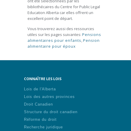
ont été sélectionnées par les
bibliothécaires du Centre for Public Legal
Education Alberta car elles offrent un
excellent point de départ.
Vous trouverez aussi des ressources
utiles sur les pages suivantes:
Pensions
alimentaires pour enfants
,
Pension
alimentaire pour époux
CONNAÎTRE LES LOIS
Lois de l'Alberta
Lois des autres provinces
Droit Canadien
Structure du droit canadien
Réforme du droit
Recherche juridique